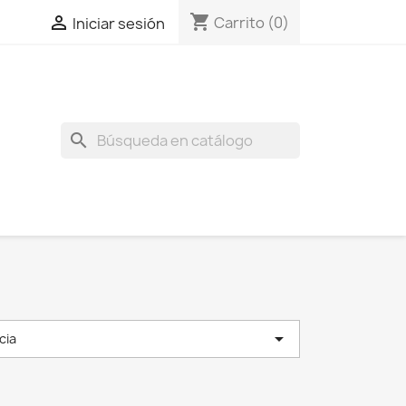
shopping_cart

Carrito
(0)
Iniciar sesión
search

cia