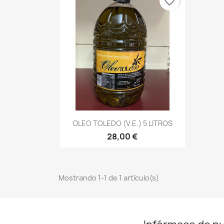
favorite_border
Vista rápida

OLEO TOLEDO (V.E.) 5 LITROS
28,00 €
Mostrando 1-1 de 1 artículo(s)